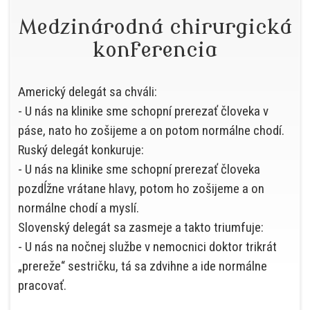
Medzinárodná chirurgická
konferencia
Americký delegát sa chváli:
- U nás na klinike sme schopní prerezať človeka v
páse, nato ho zošijeme a on potom normálne chodí.
Ruský delegát konkuruje:
- U nás na klinike sme schopní prerezať človeka
pozdĺžne vrátane hlavy, potom ho zošijeme a on
normálne chodí a myslí.
Slovenský delegát sa zasmeje a takto triumfuje:
- U nás na nočnej službe v nemocnici doktor trikrát
„prereže“ sestričku, tá sa zdvihne a ide normálne
pracovať.