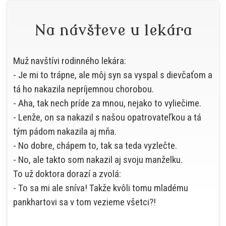
Na návšteve u lekára
Muž navštívi rodinného lekára:
- Je mi to trápne, ale môj syn sa vyspal s dievčaťom a
tá ho nakazila nepríjemnou chorobou.
- Aha, tak nech príde za mnou, nejako to vyliečime.
- Lenže, on sa nakazil s našou opatrovateľkou a tá
tým pádom nakazila aj mňa.
- No dobre, chápem to, tak sa teda vyzlečte.
- No, ale takto som nakazil aj svoju manželku.
To už doktora dorazí a zvolá:
- To sa mi ale sníva! Takže kvôli tomu mladému
pankhartovi sa v tom vezieme všetci?!