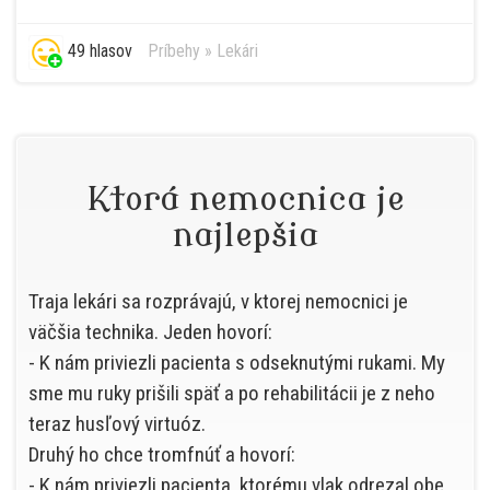
49 hlasov
Príbehy
»
Lekári
Ktorá nemocnica je
najlepšia
Traja lekári sa rozprávajú, v ktorej nemocnici je
väčšia technika. Jeden hovorí:
- K nám priviezli pacienta s odseknutými rukami. My
sme mu ruky prišili späť a po rehabilitácii je z neho
teraz husľový virtuóz.
Druhý ho chce tromfnúť a hovorí:
- K nám priviezli pacienta, ktorému vlak odrezal obe