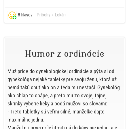
8 hlasov
Príbehy
»
Lekári
Humor z ordinácie
Muž príde do gynekologickej ordinácie a pýta si od
gynekológa nejaké tabletky pre svoju ženu, ktorá už
nemá takú chuť ako on a teda mu nestačí. Gynekológ
ako chlap to chápe, a preto mu zo svojej tajnej
skrinky vyberie lieky a podá mužovi so slovami:
- Tieto tabletky sú veľmi silné, manželke dajte
maximálne jednu.
Manžel pri prvej príležitosti dá do kávy nie jednu, ale