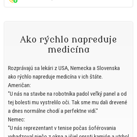
Ako rýchlo napreduje
medicína
Rozprávajú sa lekári z USA, Nemecka a Slovenska
ako rýchlo napreduje medicína v ich štáte.
Američan:
"U nás na stavbe na robotníka padol veľký panel a od
tej bolesti mu vystrelilo oči. Tak sme mu dali drevené
a dnes normálne chodí a perfektne vidí."
Nemec:
"U nás reprezentant v tenise počas šoférovania
vyhadzoval niečo z okna a išiel oproti kamión a utrhol