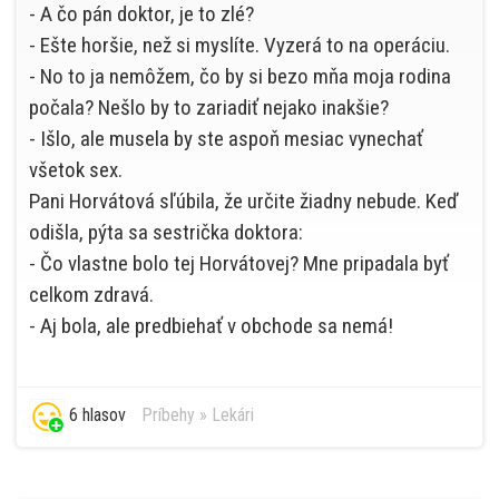
- A čo pán doktor, je to zlé?
- Ešte horšie, než si myslíte. Vyzerá to na operáciu.
- No to ja nemôžem, čo by si bezo mňa moja rodina
počala? Nešlo by to zariadiť nejako inakšie?
- Išlo, ale musela by ste aspoň mesiac vynechať
všetok sex.
Pani Horvátová sľúbila, že určite žiadny nebude. Keď
odišla, pýta sa sestrička doktora:
- Čo vlastne bolo tej Horvátovej? Mne pripadala byť
celkom zdravá.
- Aj bola, ale predbiehať v obchode sa nemá!
6 hlasov
Príbehy
»
Lekári