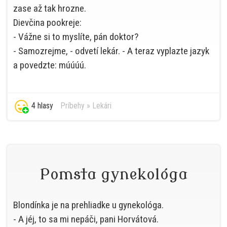
zase až tak hrozne.
Dievčina pookreje:
- Vážne si to myslíte, pán doktor?
- Samozrejme, - odvetí lekár. - A teraz vyplazte jazyk
a povedzte: múúúú.
4 hlasy
Príbehy
»
Lekári
Pomsta gynekológa
Blondínka je na prehliadke u gynekológa.
- A jéj, to sa mi nepáči, pani Horvátová.