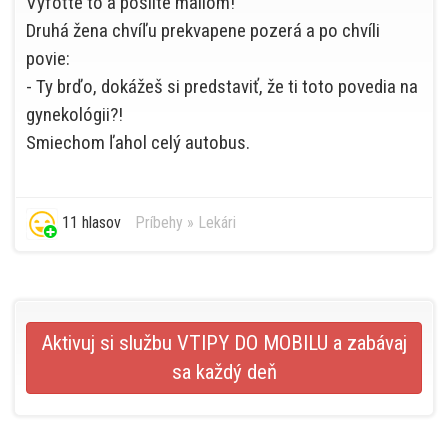
Vyfoťte to a pošlite mailom!
Druhá žena chvíľu prekvapene pozerá a po chvíli
povie:
- Ty brďo, dokážeš si predstaviť, že ti toto povedia na
gynekológii?!
Smiechom ľahol celý autobus.
11 hlasov
Príbehy
»
Lekári
Aktivuj si službu VTIPY DO MOBILU a zabávaj
sa každý deň