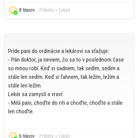
8 hlasov
Príbehy
»
Lekári
Príde pani do ordinácie a lekárovi sa sťažuje:
- Pán doktor, ja neviem, čo sa to v poslednom čase
so mnou robí. Keď si sadnem, tak sedím, sedím a
stále len sedím. Keď si ľahnem, tak ležím, ležím a
stále len ležím.
Lekár sa zamyslí a vraví:
- Milá pani, choďte do riti a choďte, choďte a stále
len choďte.
6 hlasov
Príbehy
»
Lekári