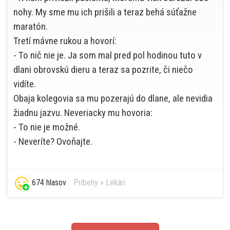
nohy. My sme mu ich prišili a teraz behá súťažne
maratón.
Tretí mávne rukou a hovorí:
- To nič nie je. Ja som mal pred pol hodinou tuto v
dlani obrovskú dieru a teraz sa pozrite, či niečo
vidíte.
Obaja kolegovia sa mu pozerajú do dlane, ale nevidia
žiadnu jazvu. Neveriacky mu hovoria:
- To nie je možné.
- Neveríte? Ovoňajte.
674 hlasov
Príbehy
»
Lekári