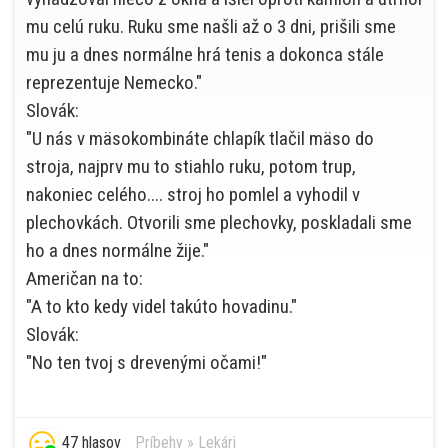
mu celú ruku. Ruku sme našli až o 3 dni, prišili sme
mu ju a dnes normálne hrá tenis a dokonca stále
reprezentuje Nemecko."
Slovák:
"U nás v mäsokombináte chlapík tlačil mäso do
stroja, najprv mu to stiahlo ruku, potom trup,
nakoniec celého.... stroj ho pomlel a vyhodil v
plechovkách. Otvorili sme plechovky, poskladali sme
ho a dnes normálne žije."
Američan na to:
"A to kto kedy videl takúto hovadinu."
Slovák:
"No ten tvoj s drevenými očami!"
47 hlasov
Príbehy
»
Lekári