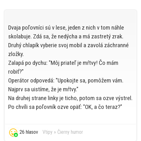
Dvaja poľovníci sú v lese, jeden z nich v tom náhle
skolabuje. Zdá sa, že nedýcha a má zastretý zrak.
Druhý chlapík vyberie svoj mobil a zavolá záchranné
zložky.
Zalapá po dychu: "Môj priateľ je mŕtvy! Čo mám
robiť?"
Operátor odpovedá: "Upokojte sa, pomôžem vám.
Najprv sa uistíme, že je mŕtvy."
Na druhej strane linky je ticho, potom sa ozve výstrel.
Po chvíli sa poľovník ozve opäť: "OK, a čo teraz?"
26 hlasov
Vtipy
»
Čierny humor