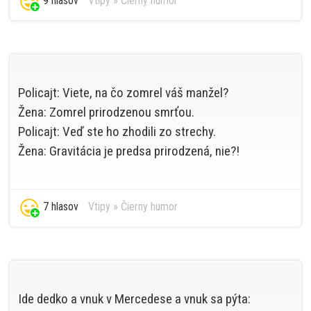
9 hlasov
Vtipy
»
Čierny humor
Policajt: Viete, na čo zomrel váš manžel?
Žena: Zomrel prirodzenou smrťou.
Policajt: Veď ste ho zhodili zo strechy.
Žena: Gravitácia je predsa prirodzená, nie?!
7 hlasov
Vtipy
»
Čierny humor
Ide dedko a vnuk v Mercedese a vnuk sa pýta: