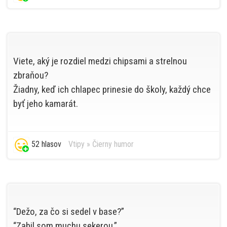
Viete, aký je rozdiel medzi chipsami a strelnou
zbraňou?
Žiadny, keď ich chlapec prinesie do školy, každý chce
byť jeho kamarát.
52 hlasov
Vtipy
»
Čierny humor
“Dežo, za čo si sedel v base?”
“Zabil som muchu sekerou.”