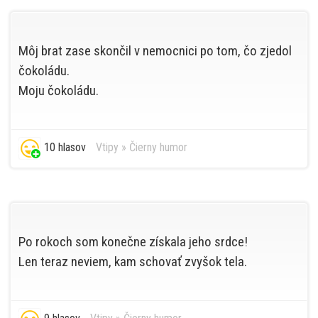
Môj brat zase skončil v nemocnici po tom, čo zjedol
čokoládu.
Moju čokoládu.
10 hlasov
Vtipy
»
Čierny humor
Po rokoch som konečne získala jeho srdce!
Len teraz neviem, kam schovať zvyšok tela.