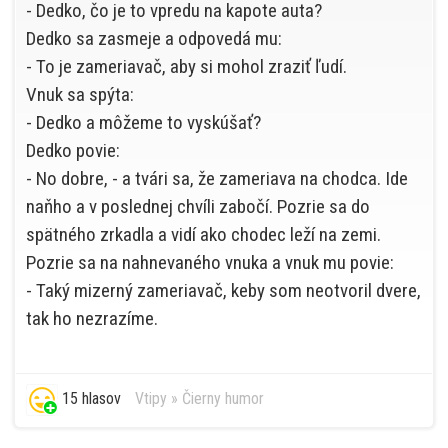
- Dedko, čo je to vpredu na kapote auta?
Dedko sa zasmeje a odpovedá mu:
- To je zameriavač, aby si mohol zraziť ľudí.
Vnuk sa spýta:
- Dedko a môžeme to vyskúšať?
Dedko povie:
- No dobre, - a tvári sa, že zameriava na chodca. Ide
naňho a v poslednej chvíli zabočí. Pozrie sa do
spätného zrkadla a vidí ako chodec leží na zemi.
Pozrie sa na nahnevaného vnuka a vnuk mu povie:
- Taký mizerný zameriavač, keby som neotvoril dvere,
tak ho nezrazíme.
15 hlasov
Vtipy
»
Čierny humor