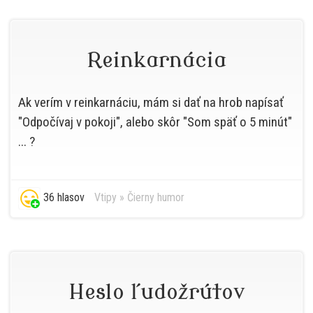
Reinkarnácia
Ak verím v reinkarnáciu, mám si dať na hrob napísať
"Odpočívaj v pokoji", alebo skôr "Som späť o 5 minút"
... ?
36 hlasov
Vtipy
»
Čierny humor
Heslo ľudožrútov