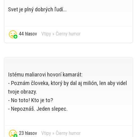
Svet je plný dobrých ľudí...
44 hlasov
Vtipy
»
Čierny humor
Istému maliarovi hovorí kamarát:
- Poznám človeka, ktorý by dal aj milión, len aby videl
tvoje obrazy.
- No toto! Kto je to?
- Nepoznáš. Jeden slepec.
23 hlasov
Vtipy
»
Čierny humor