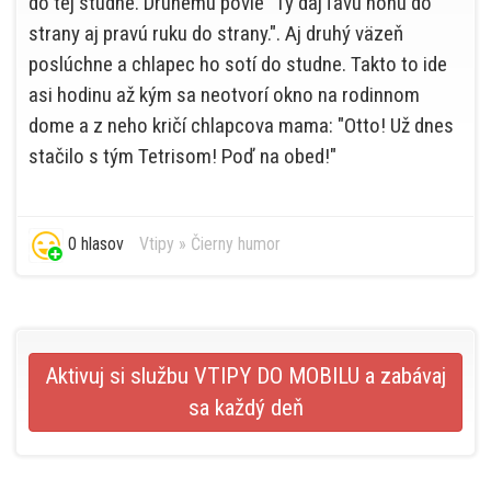
do tej studne. Druhému povie "Ty daj ľavú nohu do
strany aj pravú ruku do strany.". Aj druhý väzeň
poslúchne a chlapec ho sotí do studne. Takto to ide
asi hodinu až kým sa neotvorí okno na rodinnom
dome a z neho kričí chlapcova mama: "Otto! Už dnes
stačilo s tým Tetrisom! Poď na obed!"
0 hlasov
Vtipy
»
Čierny humor
Aktivuj si službu VTIPY DO MOBILU a zabávaj
sa každý deň