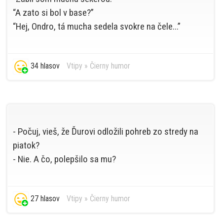
“A zato si bol v base?”
“Hej, Ondro, tá mucha sedela svokre na čele...”
34 hlasov
Vtipy
»
Čierny humor
- Počuj, vieš, že Ďurovi odložili pohreb zo stredy na
piatok?
- Nie. A čo, polepšilo sa mu?
27 hlasov
Vtipy
»
Čierny humor