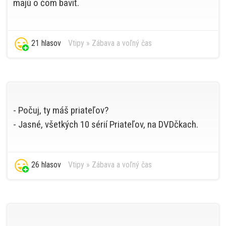
majú o čom baviť.
21 hlasov
Vtipy
»
Zábava a voľný čas
- Počuj, ty máš priateľov?
- Jasné, všetkých 10 sérií Priateľov, na DVDčkach.
26 hlasov
Vtipy
»
Zábava a voľný čas