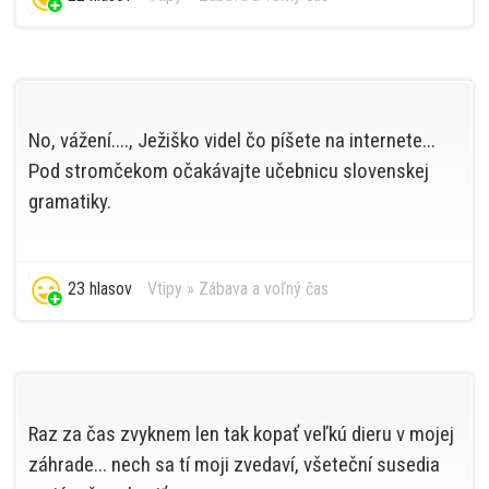
No, vážení...., Ježiško videl čo píšete na internete...
Pod stromčekom očakávajte učebnicu slovenskej
gramatiky.
23 hlasov
Vtipy
»
Zábava a voľný čas
Raz za čas zvyknem len tak kopať veľkú dieru v mojej
záhrade... nech sa tí moji zvedaví, všeteční susedia