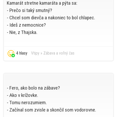
Kamarát stretne kamaráta a pýta sa:
- Prečo si taký smutný?
- Chcel som dievča a nakoniec to bol chlapec.
- Ideš z nemocnice?
- Nie, z Thajska.
4 hlasy
Vtipy
»
Zábava a voľný čas
- Fero, ako bolo na zábave?
- Ako v krížovke.
- Tomu nerozumiem.
- Začínal som zvisle a skončil som vodorovne.