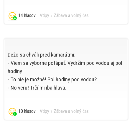
14 hlasov
Vtipy
»
Zábava a voľný čas
Dežo sa chváli pred kamarátmi:
- Viem sa výborne potápať. Vydržím pod vodou aj pol
hodiny!
- To nie je možné! Pol hodiny pod vodou?
- No veru! Trčí mi iba hlava.
10 hlasov
Vtipy
»
Zábava a voľný čas