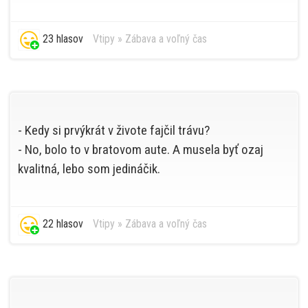
23 hlasov
Vtipy
»
Zábava a voľný čas
- Kedy si prvýkrát v živote fajčil trávu?
- No, bolo to v bratovom aute. A musela byť ozaj
kvalitná, lebo som jedináčik.
22 hlasov
Vtipy
»
Zábava a voľný čas