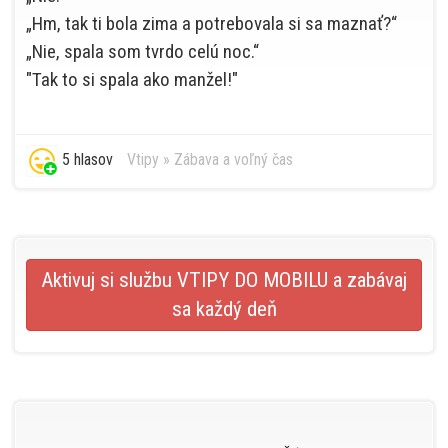
„Hm, tak ti bola zima a potrebovala si sa maznať?“
„Nie, spala som tvrdo celú noc.“
"Tak to si spala ako manžel!"
5 hlasov
Vtipy
»
Zábava a voľný čas
Aktivuj si službu VTIPY DO MOBILU a zabávaj
sa každý deň