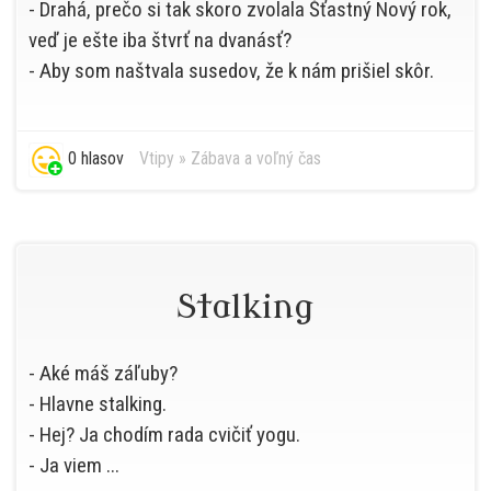
- Drahá, prečo si tak skoro zvolala Šťastný Nový rok,
veď je ešte iba štvrť na dvanásť?
- Aby som naštvala susedov, že k nám prišiel skôr.
0 hlasov
Vtipy
»
Zábava a voľný čas
Stalking
- Aké máš záľuby?
- Hlavne stalking.
- Hej? Ja chodím rada cvičiť yogu.
- Ja viem ...