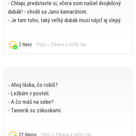
- Chlapi, predstavte si, včera som našiel dvojkilový
dubák! - chváli sa Jano kamarátom.
- Je tam toho, taký veľký dubák musí nájsť aj slepý.
2 hlasy
Vtipy
»
Zábava a voľný čas
- Ahoj láska, čo robíš?
- Ležkám v posteli.
- A čo máš na sebe?
- Tanierik so zákuskami.
22 hlasov
Vtipy
»
Zábava a voľný čas