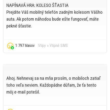
NAPÍNAVÁ HRA: KOLESO ŠŤASTIA
Prejdite Váš mobilný telefón zadným kolesom Vášho
auta. Ak potom náhodou bude ešte fungovať, máte
pekné šťastie.
1 797 hlasov
Vtipy
»
Vtipné SMS
Ahoj. Nehnevaj sa na mňa prosím, o mobiloch zatiaľ
toho veľa neviem. Každopádne dúfam, že ťa tento
môj e-mail potešil.