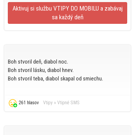
Aktivuj si službu VTIPY DO MOBILU a zabávaj
sa každý deň
Boh stvoril deň, diabol noc.
Boh stvoril lásku, diabol hnev.
Boh stvoril teba, diabol skapal od smiechu.
261 hlasov
Vtipy
»
Vtipné SMS