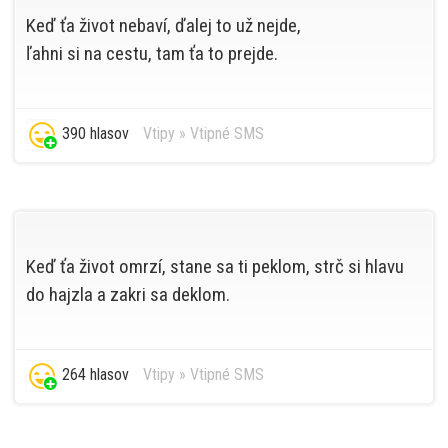
Keď ťa život nebaví, ďalej to už nejde,
ľahni si na cestu, tam ťa to prejde.
390 hlasov
Vtipy
»
Vtipné SMS
Keď ťa život omrzí, stane sa ti peklom, strč si hlavu
do hajzla a zakri sa deklom.
264 hlasov
Vtipy
»
Vtipné SMS