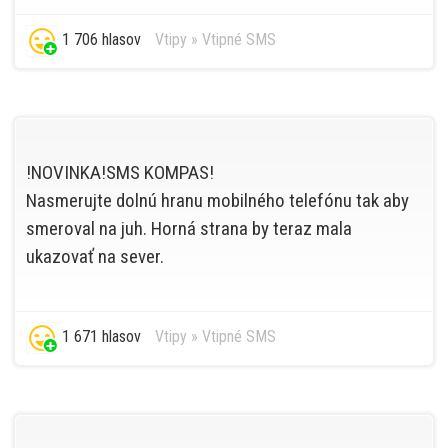
1 706 hlasov
Vtipy
»
Vtipné SMS
!NOVINKA!SMS KOMPAS!
Nasmerujte dolnú hranu mobilného telefónu tak aby
smeroval na juh. Horná strana by teraz mala
ukazovať na sever.
1 671 hlasov
Vtipy
»
Vtipné SMS