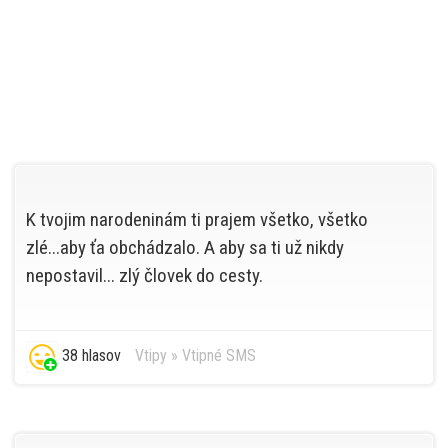
K tvojim narodeninám ti prajem všetko, všetko
zlé...aby ťa obchádzalo. A aby sa ti už nikdy
nepostavil... zlý človek do cesty.
38 hlasov
Vtipy
»
Vtipné SMS