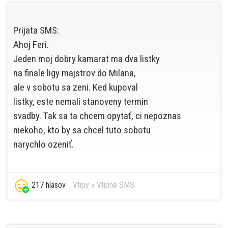
Prijata SMS:
Ahoj Feri.
Jeden moj dobry kamarat ma dva listky
na finale ligy majstrov do Milana,
ale v sobotu sa zeni. Ked kupoval
listky, este nemali stanoveny termin
svadby. Tak sa ta chcem opytať, ci nepoznas
niekoho, kto by sa chcel tuto sobotu
narychlo ozeniť.
217 hlasov
Vtipy
»
Vtipné SMS