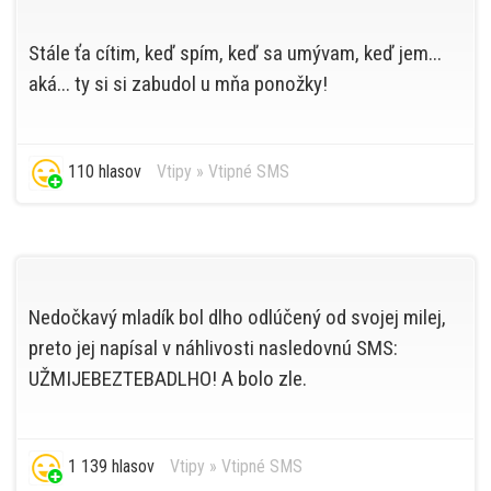
Stále ťa cítim, keď spím, keď sa umývam, keď jem...
aká... ty si si zabudol u mňa ponožky!
110 hlasov
Vtipy
»
Vtipné SMS
Nedočkavý mladík bol dlho odlúčený od svojej milej,
preto jej napísal v náhlivosti nasledovnú SMS:
UŽMIJEBEZTEBADLHO! A bolo zle.
1 139 hlasov
Vtipy
»
Vtipné SMS