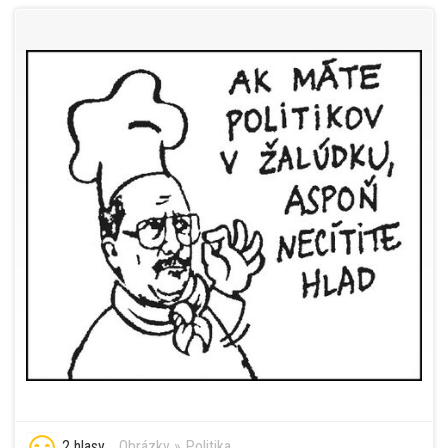
2 hlasy
Obrázky
»
Politika