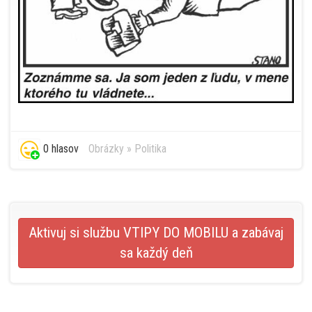
0 hlasov
Obrázky
»
Politika
Aktivuj si službu VTIPY DO MOBILU a zabávaj
sa každý deň