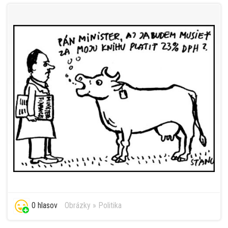
0 hlasov
Obrázky
»
Politika