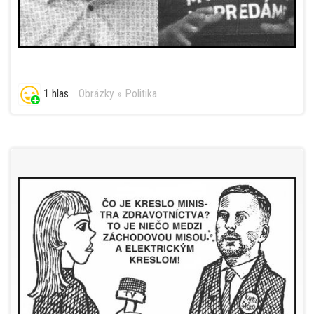
1 hlas
Obrázky
»
Politika