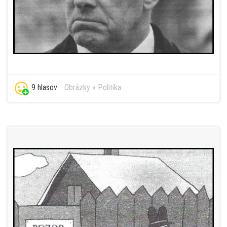
9 hlasov
Obrázky
»
Politika