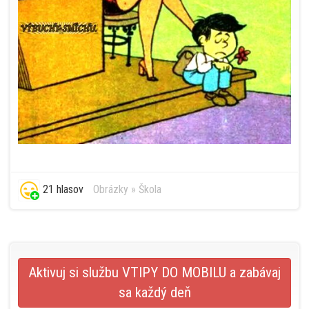
21 hlasov
Obrázky
»
Škola
Aktivuj si službu VTIPY DO MOBILU a zabávaj
sa každý deň