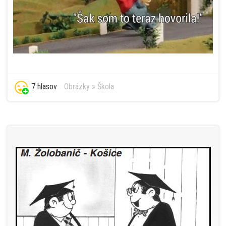
7 hlasov
Obrázky
»
Škola