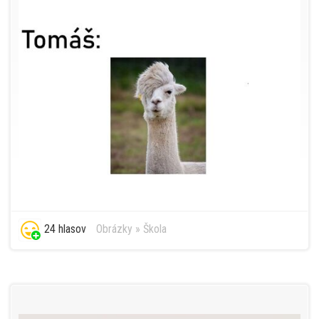
24 hlasov
Obrázky
»
Škola