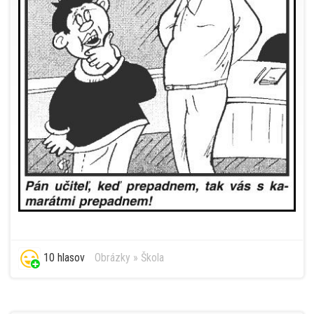
10 hlasov
Obrázky
»
Škola