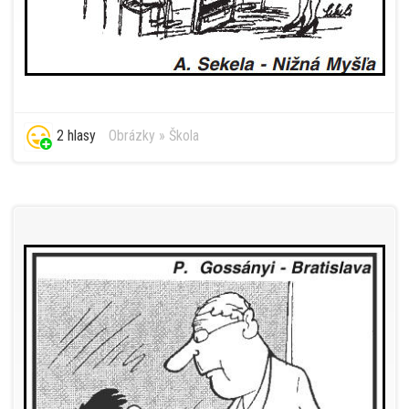
2 hlasy
Obrázky
»
Škola