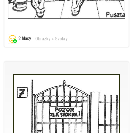
2 hlasy
Obrázky
»
Svokry