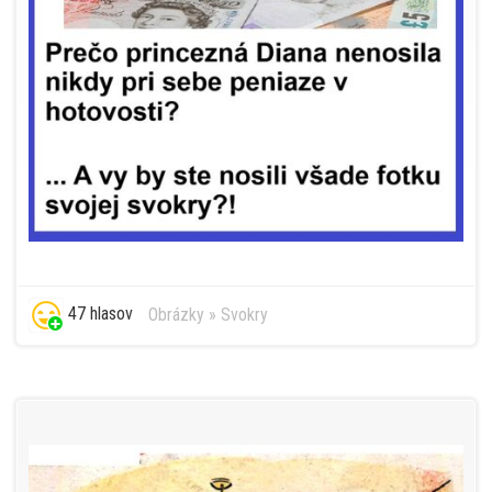
47 hlasov
Obrázky
»
Svokry