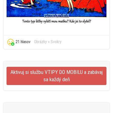
21 hlasov
Obrázky
»
Svokry
Aktivuj si službu VTIPY DO MOBILU a zabávaj
sa každý deň