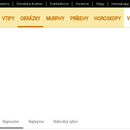
stems
Donáška Kvetov
Pohľadnice
Inzercia
Vtipy
Horoskopy
VTIPY
OBRÁZKY
MURPHY
PRÍBEHY
HOROSKOPY
V
Najnovšie
Najlepšie
Náhodný výber