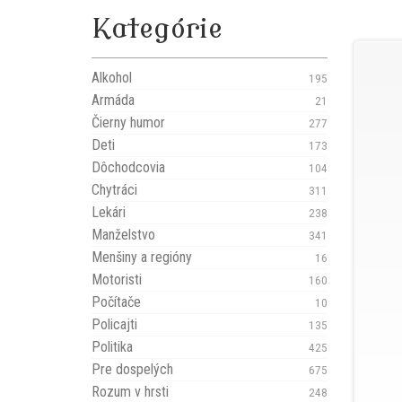
Kategórie
Alkohol
195
Armáda
21
Čierny humor
277
Deti
173
Dôchodcovia
104
Chytráci
311
Lekári
238
Manželstvo
341
Menšiny a regióny
16
Motoristi
160
Počítače
10
Policajti
135
Politika
425
Pre dospelých
675
Rozum v hrsti
248