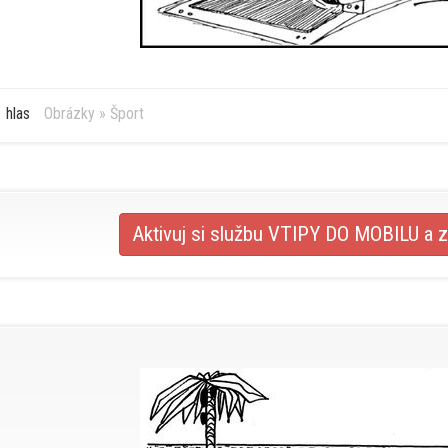
 hlas
Obrázky
»
Šport
Aktivuj si službu VTIPY DO MOBILU a z