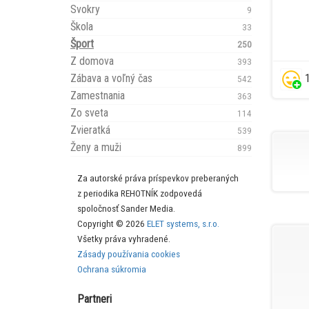
Svokry
9
Škola
33
Šport
250
Z domova
393
Zábava a voľný čas
1
542
Zamestnania
363
Zo sveta
114
Zvieratká
539
Ženy a muži
899
Za autorské práva príspevkov preberaných
z periodika REHOTNÍK zodpovedá
spoločnosť Sander Media.
Copyright © 2026
ELET systems, s.r.o.
Všetky práva vyhradené.
Zásady používania cookies
Ochrana súkromia
Partneri