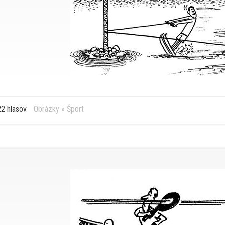
2 hlasov
Obrázky
»
Šport