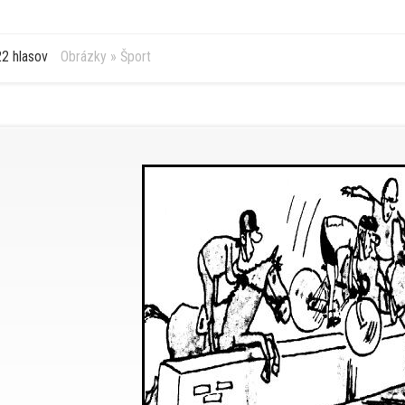
2 hlasov
Obrázky
»
Šport