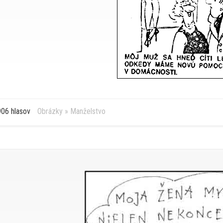
06 hlasov
Obrázky
»
Manželstvo