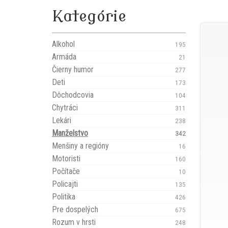
Kategórie
Alkohol
195
Armáda
21
Čierny humor
277
Deti
173
Dôchodcovia
104
Chytráci
311
Lekári
238
Manželstvo
342
Menšiny a regióny
16
Motoristi
160
Počítače
10
Policajti
135
Politika
426
Pre dospelých
675
Rozum v hrsti
248