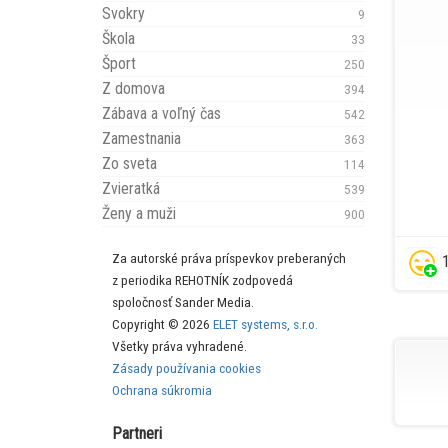
Svokry
9
Škola
33
Šport
250
Z domova
394
Zábava a voľný čas
542
Zamestnania
363
Zo sveta
114
Zvieratká
539
Ženy a muži
900
Za autorské práva príspevkov preberaných
1
z periodika REHOTNÍK zodpovedá
spoločnosť Sander Media.
Copyright © 2026
ELET systems, s.r.o.
Všetky práva vyhradené.
Zásady používania cookies
Ochrana súkromia
Partneri